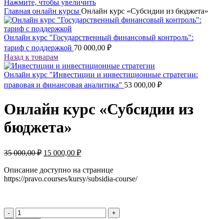
Нажмите, чтобы увеличить
Главная
онлайн курсы
Онлайн курс «Субсидии из бюджета»
Онлайн курс "Государственный финансовый контроль":
тариф с поддержкой
70 000,00
₽
Назад к товарам
Онлайн курс "Инвестиции и инвестиционные стратегии:
правовая и финансовая аналитика"
53 000,00
₽
Онлайн курс «Субсидии из
бюджета»
Первоначальная
Текущая
35 000,00
₽
15 000,00
₽
цена
цена:
составляла
15
Описание доступно на странице
35
https://pravo.courses/kursy/subsidia-course/
000,00 ₽.
000,00 ₽.
Количество