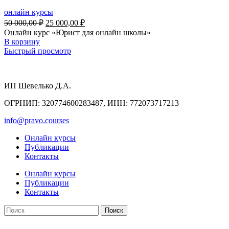
онлайн курсы
Первоначальная
Текущая
50 000,00
₽
25 000,00
₽
цена
цена:
Онлайн курс «Юрист для онлайн школы»
составляла
25
В корзину
50
000,00 ₽.
Быстрый просмотр
000,00 ₽.
ИП Шевелько Д.А.
ОГРНИП: 320774600283487, ИНН: 772073717213
info@pravo.courses
Онлайн курсы
Публикации
Контакты
Онлайн курсы
Публикации
Контакты
Поиск
Оферта