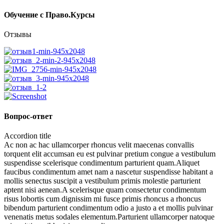
Обучение с Право.Курсы
Отзывы
Вопрос-ответ
Accordion title
Ac non ac hac ullamcorper rhoncus velit maecenas convallis
torquent elit accumsan eu est pulvinar pretium congue a vestibulum
suspendisse scelerisque condimentum parturient quam.Aliquet
faucibus condimentum amet nam a nascetur suspendisse habitant a
mollis senectus suscipit a vestibulum primis molestie parturient
aptent nisi aenean.A scelerisque quam consectetur condimentum
risus lobortis cum dignissim mi fusce primis rhoncus a rhoncus
bibendum parturient condimentum odio a justo a et mollis pulvinar
venenatis metus sodales elementum.Parturient ullamcorper natoque