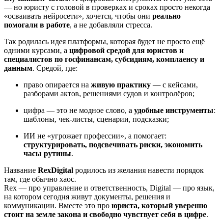
— но юристу с головой в проверках и сроках просто некогда
«осваивать нейросети», хочется, чтобы они
реально
помогали в работе
, а не добавляли стресса.
Так родилась идея платформы, которая будет не просто ещё
одними курсами, а
цифровой средой для юристов и
специалистов по госфинансам, субсидиям, комплаенсу и
данным
. Средой, где:
право опирается на
живую практику
— с кейсами,
разборами актов, решениями судов и контролёров;
цифра — это не модное слово, а
удобные инструменты
:
шаблоны, чек-листы, сценарии, подсказки;
ИИ не «угрожает профессии», а помогает:
структурировать, подсвечивать риски, экономить
часы рутины
.
Название
RexDigital
родилось из желания навести порядок
там, где обычно хаос.
Rex — про управление и ответственность, Digital — про язык,
на котором сегодня живут документы, решения и
коммуникации. Вместе это про
юриста, который уверенно
стоит на земле закона и свободно чувствует себя в цифре
.