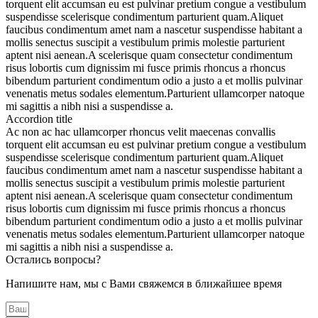
torquent elit accumsan eu est pulvinar pretium congue a vestibulum
suspendisse scelerisque condimentum parturient quam.Aliquet
faucibus condimentum amet nam a nascetur suspendisse habitant a
mollis senectus suscipit a vestibulum primis molestie parturient
aptent nisi aenean.A scelerisque quam consectetur condimentum
risus lobortis cum dignissim mi fusce primis rhoncus a rhoncus
bibendum parturient condimentum odio a justo a et mollis pulvinar
venenatis metus sodales elementum.Parturient ullamcorper natoque
mi sagittis a nibh nisi a suspendisse a.
Accordion title
Ac non ac hac ullamcorper rhoncus velit maecenas convallis
torquent elit accumsan eu est pulvinar pretium congue a vestibulum
suspendisse scelerisque condimentum parturient quam.Aliquet
faucibus condimentum amet nam a nascetur suspendisse habitant a
mollis senectus suscipit a vestibulum primis molestie parturient
aptent nisi aenean.A scelerisque quam consectetur condimentum
risus lobortis cum dignissim mi fusce primis rhoncus a rhoncus
bibendum parturient condimentum odio a justo a et mollis pulvinar
venenatis metus sodales elementum.Parturient ullamcorper natoque
mi sagittis a nibh nisi a suspendisse a.
Остались вопросы?
Напишите нам, мы с Вами свяжемся в ближайшее время